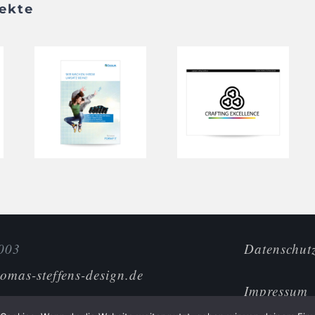
jekte
 003
Datenschut
omas-steffens-design.de
Impressum