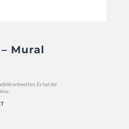
 – Mural
dbild entworfen. Es hat die
okus.
CT