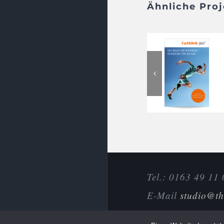
Ähnliche Pro
Tel.: 0163 49 11
E-Mail
studio@th